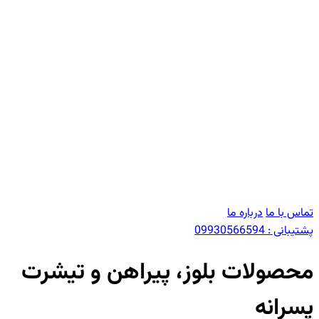
تماس با ما
درباره ما
پشتیبانی :
09930566594
محصولات بلوز، پیراهن و تیشرت
پسرانه